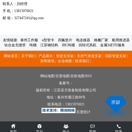
联系人：刘经理
手 机：13815976921
邮 箱：327447241@qq.com
友情链接:
泰州工作服
u型管卡
四氟垫片
电连接器
格栅厂家
船用推进器
钛合金无缝管
吨桶
江苏钢结构
IBC吨桶
回转式风机
金属3d打印服务
网站首页 |
关于我们 |
产品展示 |
管道支吊架 |
天然气管道支架 |
消防管道支架 |
新闻资讯 |
企业相册 |
联系我们 |
网站地图
/
百度地图
/
谷歌地图
/
RSS
备案号：
版权所有：江苏圣天装备制造有限公司
地址：泰兴市通江路88号
联系电话：
13815976921
百度统计
首页
产品
简介
新闻
联系