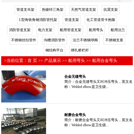
管道支吊架
热镀锌三角架
天然气管道支架
抗震支架
L型角铁角钢消防管托架
管道支架
化工管道管卡抱箍
消防管道支架
电力支架
船用管道支架
船用弯头
船用法兰
不锈钢丝扣管件
沟槽消防管件
法兰不锈钢球阀
不锈钢支座
钢结构平台
绑扎桥栏杆
>当前位置：
首 页
>>
产品展示
>>
船用弯头
>>
船用合金弯头
合金无缝弯头
简介：
合金无缝弯头又叫冲压弯头，英文名
称：Welded elbow是卫生级...
耐磨合金弯头
简介：
耐磨合金弯头又叫冲压弯头，英文名
称：Welded elbow是卫生级...