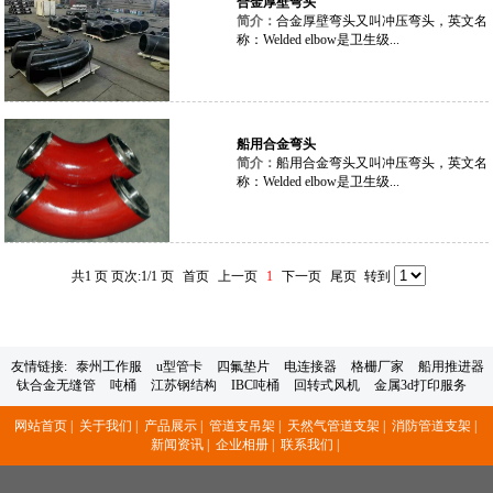
合金厚壁弯头
简介：
合金厚壁弯头又叫冲压弯头，英文名
称：Welded elbow是卫生级...
船用合金弯头
简介：
船用合金弯头又叫冲压弯头，英文名
称：Welded elbow是卫生级...
共1 页 页次:1/1 页
首页
上一页
1
下一页
尾页
转到
友情链接:
泰州工作服
u型管卡
四氟垫片
电连接器
格栅厂家
船用推进器
钛合金无缝管
吨桶
江苏钢结构
IBC吨桶
回转式风机
金属3d打印服务
网站首页 |
关于我们 |
产品展示 |
管道支吊架 |
天然气管道支架 |
消防管道支架 |
新闻资讯 |
企业相册 |
联系我们 |