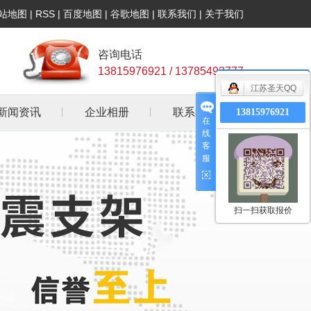
站地图
|
RSS
|
百度地图
|
谷歌地图
|
联系我们
|
关于我们
咨询电话
13815976921 / 13785493777
江苏圣天QQ
新闻资讯
企业相册
联系我们
13815976921
在
线
公司新闻
客
服
行业资讯
常见问答
扫一扫获取报价