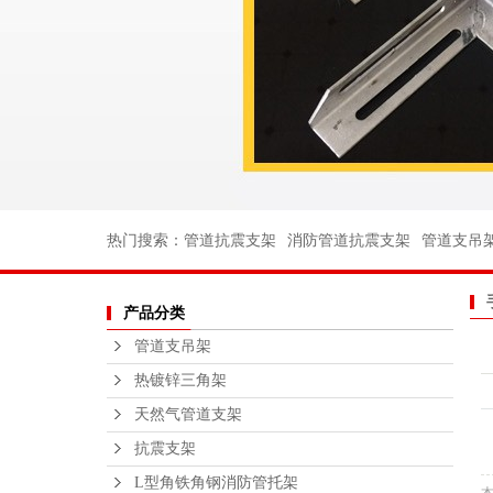
消防管道支
电力支架
船用管道支
船用弯头
船用法兰
不锈钢丝扣
热门搜索：
管道抗震支架
消防管道抗震支架
管道支吊
沟槽消防管
产品分类
法兰不锈钢
管道支吊架
不锈钢支
热镀锌三角架
钢结构平
天然气管道支架
绑扎桥栏
抗震支架
L型角铁角钢消防管托架