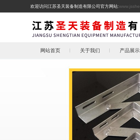
欢迎访问江苏圣天装备制造有限公司官方网站:
www.jsshe
网站首页
关于我们
产品展示
管道支吊
热镀锌三角
天然气管道
抗震支架
L型角铁角钢消
管道支架
托架
化工管道管卡