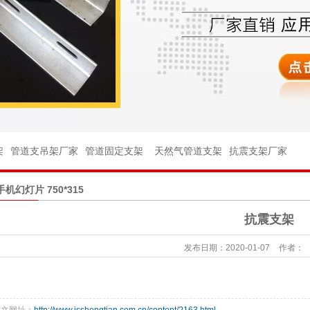
架
架
管件
架
管道支吊架厂家
管道固定支架
天然气管道支架
抗震支架厂家
件
手机幻灯片 750*315
球阀
抗震支架
座
发布日期：
2020-01-07
作者：
台
杆