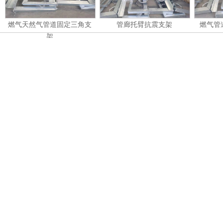
燃气天然气管道固定三角支
管廊托臂抗震支架
燃气管
架