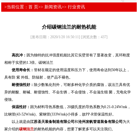
>当前位置：
首 页
>>
新闻资讯
>>
行业资讯
介绍碳钢法兰的耐热机能
[发布日期：2020/1/20 16:50:11]
[浏览次数：
437
]
高抗冲：
因为独特的抗冲强度机能比其它实壁管有了显著改变，其环刚度
相称于实壁的1.3倍。碳钢法兰
使用寿命长：
管材在额定的使用温度和压力下，使用寿命达到50年以上，
具有防 紫 外线、防辐射，使产品不褪色。
耐侵蚀性好：
除少数氢化剂外，可耐多种化学介质的腐蚀，该法兰具有优
异的耐酸、耐碱、耐侵蚀性、不会生锈，不会侵蚀，不会滋生细 菌，无电化学
侵蚀。
保温性好：
因为材料导热系数低，20摄氏度的导热系数为0.21-0.24W/mk，
比钢管(43-52W/mk)、紫钢管(333W/mk)小得多，故PP-R管保温性好。
以上就是由
江苏圣天装备制造有限公司
和
沧州发帆管道装备有限公司
为大
家介绍的
碳钢法兰
的耐热机能的内容，想要了解更多可以关注我们。