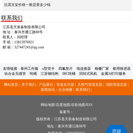
抗震支架价格一般是要多少钱
联系我们
江苏圣天装备制造有限公司
地 址：泰兴市通江路88号
联系人：刘经理
手 机：13815976921
邮 箱：327447241@qq.com
友情链接:
泰州工作服
u型管卡
四氟垫片
电连接器
格栅厂家
船用推进器
钛合金无缝管
吨桶
江苏钢结构
IBC吨桶
回转式风机
金属3d打印服务
网站首页 |
关于我们 |
产品展示 |
管道支吊架 |
天然气管道支架 |
消防管道支架 |
新闻资讯 |
企业相册 |
联系我们 |
网站地图
/
百度地图
/
谷歌地图
/
RSS
备案号：
版权所有：江苏圣天装备制造有限公司
地址：泰兴市通江路88号