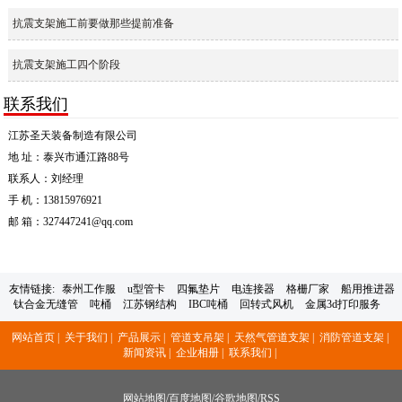
抗震支架施工前要做那些提前准备
抗震支架施工四个阶段
联系我们
江苏圣天装备制造有限公司
地 址：泰兴市通江路88号
联系人：刘经理
手 机：13815976921
邮 箱：327447241@qq.com
友情链接:
泰州工作服
u型管卡
四氟垫片
电连接器
格栅厂家
船用推进器
钛合金无缝管
吨桶
江苏钢结构
IBC吨桶
回转式风机
金属3d打印服务
网站首页 |
关于我们 |
产品展示 |
管道支吊架 |
天然气管道支架 |
消防管道支架 |
新闻资讯 |
企业相册 |
联系我们 |
网站地图
/
百度地图
/
谷歌地图
/
RSS