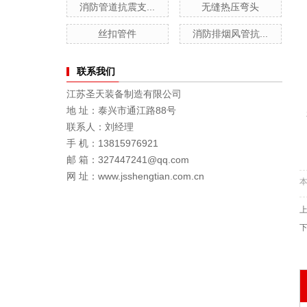
消防管道抗震支...
无缝热压弯头
丝扣管件
消防排烟风管抗...
联系我们
江苏圣天装备制造有限公司
地 址：泰兴市通江路88号
联系人：刘经理
手 机：13815976921
邮 箱：327447241@qq.com
网 址：www.jsshengtian.com.cn