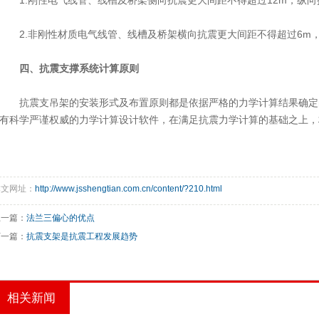
1.刚性电气线管、线槽及桥架侧向抗震更大间距不得超过12m，纵向
2.非刚性材质电气线管、线槽及桥架横向抗震更大间距不得超过6m
四、抗震支撑系统计算原则
抗震支吊架的安装形式及布置原则都是依据严格的力学计算结果确定
有科学严谨权威的力学计算设计软件，在满足抗震力学计算的基础之上，
本文网址：
http://www.jsshengtian.com.cn/content/?210.html
上一篇：
法兰三偏心的优点
下一篇：
抗震支架是抗震工程发展趋势
相关新闻