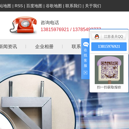
站地图
|
RSS
|
百度地图
|
谷歌地图
|
联系我们
|
关于我们
咨询电话
13815976921 / 13785493777
江苏圣天QQ
新闻资讯
企业相册
联系我们
13815976921
在
线
公司新闻
客
服
行业资讯
常见问答
扫一扫获取报价