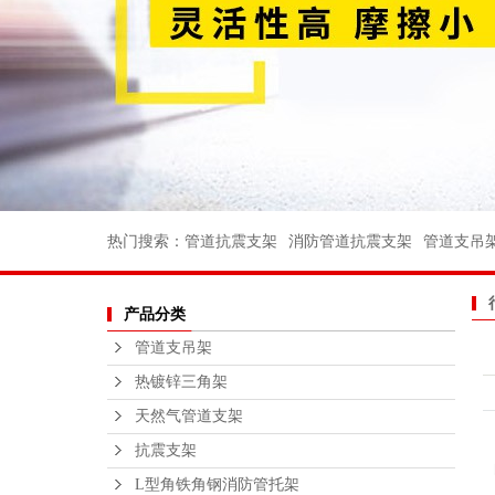
消防管道支
电力支架
船用管道支
船用弯头
船用法兰
不锈钢丝扣
热门搜索：
管道抗震支架
消防管道抗震支架
管道支吊
沟槽消防管
产品分类
法兰不锈钢
管道支吊架
不锈钢支
热镀锌三角架
钢结构平
天然气管道支架
绑扎桥栏
抗震支架
L型角铁角钢消防管托架