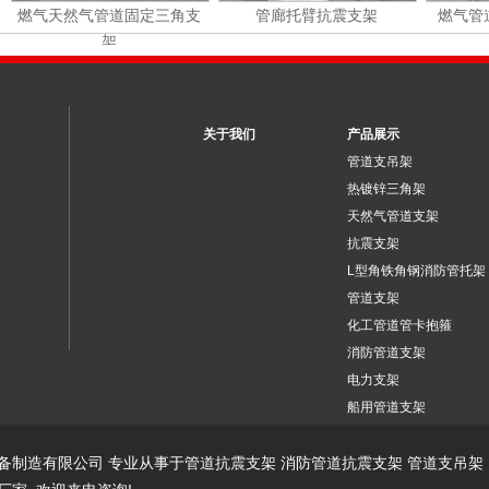
燃气天然气管道固定三角支
管廊托臂抗震支架
燃气管
架
关于我们
产品展示
管道支吊架
热镀锌三角架
天然气管道支架
抗震支架
L型角铁角钢消防管托架
管道支架
化工管道管卡抱箍
消防管道支架
电力支架
船用管道支架
/ 江苏圣天装备制造有限公司 专业从事于
管道抗震支架
消防管道抗震支架
管道支吊架