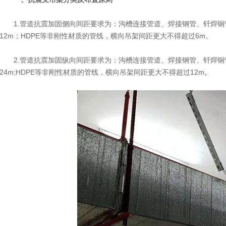
1.管道抗震加固侧向间距要求为：沟槽连接管道、焊接钢管、钎焊铜
12m；HDPE等非刚性材质的管线，横向吊架间距更大不得超过6m。
2.管道抗震加固纵向间距要求为：沟槽连接管道、焊接钢管、钎焊
24m;HDPE等非刚性材质的管线，横向吊架间距更大不得超过12m。