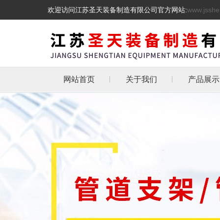
欢迎访问江苏圣天装备制造有限公司官方网站:
www.jsshe
网站首页
关于我们
产品展示
管道支吊
热镀锌三角
天然气管道
抗震支架
L型角铁角钢消
管道支架
托架
化工管道管卡