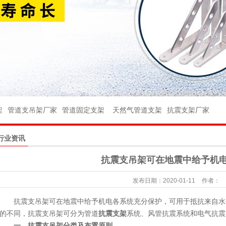
架
架
管件
架
管道支吊架厂家
管道固定支架
天然气管道支架
抗震支架厂家
件
行业资讯
球阀
抗震支吊架可在地震中给予机
座
发布日期：
2020-01-11
作者：
台
抗震支吊架可在地震中给予机电各系统充分保护，可用于抵抗来自水
杆
的不同，抗震支吊架可分为管道
抗震支架
系统、风管抗震系统和电气抗震
一、抗震支吊架分类及布置原则