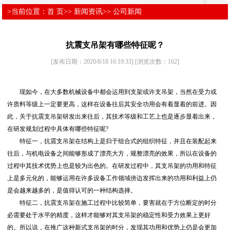
>当前位置：
首 页
>>
新闻资讯
>>
公司新闻
抗震支吊架有哪些特征呢？
[发布日期：2020/8/18 16:19:33]
[浏览次数：
162
]
现如今，在大多数机械设备中都会运用到支架或许支吊架，当然在受力或
许质料等级上一定要更高，这样在设备往后其安全功用会有着显着的前进。因
此，关于抗震支吊架研发出来往后，其技术等级和工艺上也是逐步显着出来，
在研发规划过程中具体有哪些特征呢?
特征一，抗震支吊架在结构上是归于组合式的组织特征，并且在装配起来
往后，与机电设备之间能够形成了漂亮大方，规整漂亮的效果，所以在设备的
过程中其技术优势上也是较为出色的。在研发过程中，其支吊架的功用和特征
上是多元化的，能够运用在许多设备工作领域傍边发挥出来的功用和利益上仍
是会越来越多的，是值得认可的一种结构选择。
特征二，抗震支吊架在施工过程中比较简单，要害就在于方位断定的时分
必需要处于水平的精度，这样才能够对其支吊架的稳定性和受力效果上更好
的。所以说，在推广这种新式支吊架的时分，发现其功用和优势上仍是会更加