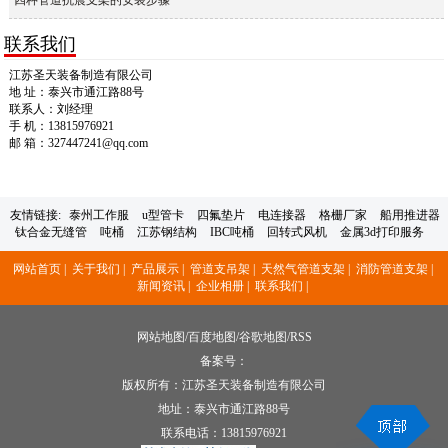
联系我们
江苏圣天装备制造有限公司
地 址：泰兴市通江路88号
联系人：刘经理
手 机：13815976921
邮 箱：327447241@qq.com
友情链接:
泰州工作服
u型管卡
四氟垫片
电连接器
格栅厂家
船用推进器
钛合金无缝管
吨桶
江苏钢结构
IBC吨桶
回转式风机
金属3d打印服务
网站首页 |
关于我们 |
产品展示 |
管道支吊架 |
天然气管道支架 |
消防管道支架 |
新闻资讯 |
企业相册 |
联系我们 |
网站地图
/
百度地图
/
谷歌地图
/
RSS
备案号：
版权所有：江苏圣天装备制造有限公司
地址：泰兴市通江路88号
联系电话：
13815976921