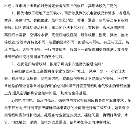
出色，在市场上出售的时分肯定会备受客户的欢迎，其用途较为广泛的。
1、因为地铁工程地下空间狭小，而所涉及到的机电管线品种繁多，有通风
空调、修建电气、智能修建、给排水及消防、喷淋、通讯、信号等众多专业的
管线。因为管线功能品种多，施工的办法不尽相同，有风管、给水及消防管、
高压细水雾管、空调冷水管、高低压电缆桥架、通号线槽、照明、操控、监控
等线管;管线本身特色不同，装置的要求不同：如强电与弱电、有压与无压、高
压与低压、大管与小管、平行与穿插等，假如不一致安置和提前规划，其各专
业管线的冲突将随同施工的整个过程。
2、在优化归纳管线时，拟定了可供多方遵循的躲避准则：
1)在归纳支吊架上装置的各专业管线恪守“电上、风中、水下，小管让大
管、有压管让无压管、弱电避强电、易曲折的管线让不易曲折的管线、不必常
常检修的管让需常常检修的管”的总准则,即平行安置管线时电气设备的管线坐落
上方,通风空调的风管坐落中间层,一切水管坐落基层。
2)强电与弱电、高压与低压、强弱电与其它管线间应按各自的标准要求，多
走平行方向;平行与穿插应能确保标准要求的小间隔进行施工或互让，如遇有冲
突管线时应加保护措施。处理各专业管道的搅扰、磕碰问题，协调好风管、水
管、电缆桥架、消防、给排水管及通讯、信号桥架等走向冲突对立。