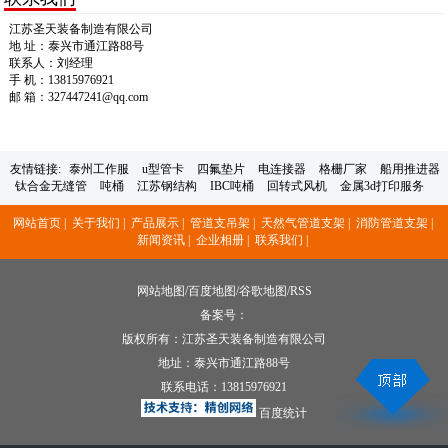
江苏圣天装备制造有限公司
地 址：泰兴市通江路88号
联系人：刘经理
手 机：13815976921
邮 箱：327447241@qq.com
友情链接:
泰州工作服
u型管卡
四氟垫片
电连接器
格栅厂家
船用推进器
钛合金无缝管
吨桶
江苏钢结构
IBC吨桶
回转式风机
金属3d打印服务
网站首页 |
关于我们 |
产品展示 |
管道支吊架 |
天然气管道支架 |
消防管道支架 |
新闻资讯 |
企业相册 |
联系我们 |
网站地图
/
百度地图
/
谷歌地图
/
RSS
备案号：
版权所有：江苏圣天装备制造有限公司
地址：泰兴市通江路88号
联系电话：
13815976921
百度统计