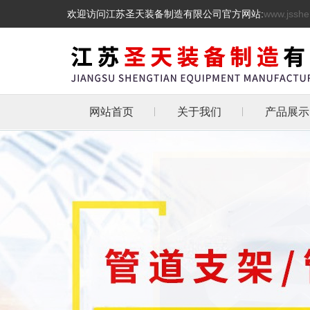
欢迎访问江苏圣天装备制造有限公司官方网站:
www.jsshe
网站首页
关于我们
产品展示
管道支吊
热镀锌三角
天然气管道
抗震支架
L型角铁角钢消
管道支架
托架
化工管道管卡