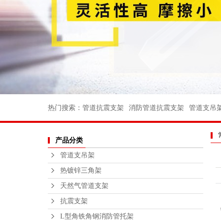
消防管道支
电力支架
船用管道支
船用弯头
船用法兰
不锈钢丝扣
热门搜索：
管道抗震支架
消防管道抗震支架
管道支吊
沟槽消防管
产品分类
法兰不锈钢
管道支吊架
不锈钢支
热镀锌三角架
钢结构平
天然气管道支架
绑扎桥栏
抗震支架
L型角铁角钢消防管托架