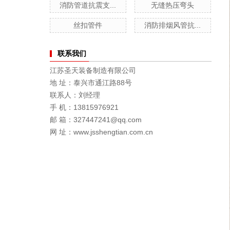
消防管道抗震支...
无缝热压弯头
丝扣管件
消防排烟风管抗...
联系我们
江苏圣天装备制造有限公司
地 址：泰兴市通江路88号
联系人：刘经理
手 机：13815976921
邮 箱：327447241@qq.com
网 址：www.jsshengtian.com.cn