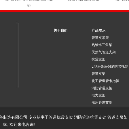
架
关于我们
产品展示
管道支吊架
热镀锌三角架
天然气管道支架
抗震支架
L型角铁角钢消防管托架
管道支架
化工管道管卡抱箍
消防管道支架
电力支架
船用管道支架
/ 江苏圣天装备制造有限公司 专业从事于
管道抗震支架
消防管道抗震支架
管道支吊架
厂家
, 欢迎来电咨询!