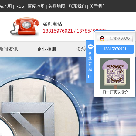
站地图
|
RSS
|
百度地图
|
谷歌地图
|
联系我们
|
关于我们
咨询电话
13815976921 / 13785493777
江苏圣天QQ
新闻资讯
企业相册
联系我们
13815976921
在
线
公司新闻
客
服
行业资讯
常见问答
扫一扫获取报价