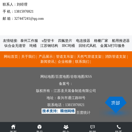
联系人：刘经理
手 机：13815976921
邮 箱：327447241@qq.com
友情链接:
泰州工作服
u型管卡
四氟垫片
电连接器
格栅厂家
船用推进器
钛合金无缝管
吨桶
江苏钢结构
IBC吨桶
回转式风机
金属3d打印服务
网站首页 |
关于我们 |
产品展示 |
管道支吊架 |
天然气管道支架 |
消防管道支架 |
新闻资讯 |
企业相册 |
联系我们 |
网站地图
/
百度地图
/
谷歌地图
/
RSS
备案号：
版权所有：江苏圣天装备制造有限公司
地址：泰兴市通江路88号
联系电话：
13815976921
百度统计