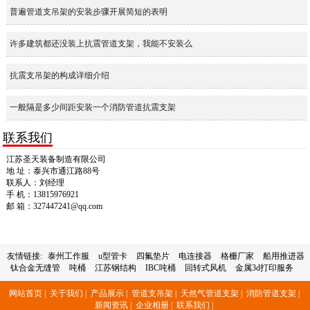
普遍管道支吊架的安装步骤开展简短的表明
许多建筑都还没装上抗震管道支架，我能不安装么
抗震支吊架的构成详细介绍
一般隔是多少间距安装一个消防管道抗震支架
联系我们
江苏圣天装备制造有限公司
地 址：泰兴市通江路88号
联系人：刘经理
手 机：13815976921
邮 箱：327447241@qq.com
友情链接:
泰州工作服
u型管卡
四氟垫片
电连接器
格栅厂家
船用推进器
钛合金无缝管
吨桶
江苏钢结构
IBC吨桶
回转式风机
金属3d打印服务
网站首页 |
关于我们 |
产品展示 |
管道支吊架 |
天然气管道支架 |
消防管道支架 |
新闻资讯 |
企业相册 |
联系我们 |