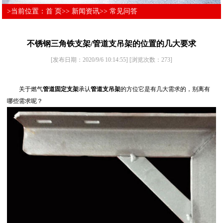
>当前位置：
首 页
>>
新闻资讯
>>
常见问答
不锈钢三角铁支架/管道支吊架的位置的几大要求
[发布日期：2020/9/6 10:14:55]
[浏览次数：
273
]
关于燃气
管道固定支架
承认
管道支吊架
的方位它是有几大需求的，别离有
哪些需求呢？