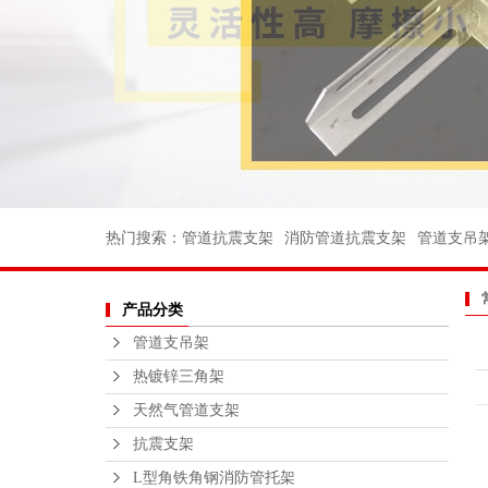
消防管道支
电力支架
船用管道支
船用弯头
船用法兰
不锈钢丝扣
热门搜索：
管道抗震支架
消防管道抗震支架
管道支吊
沟槽消防管
产品分类
法兰不锈钢
管道支吊架
不锈钢支
热镀锌三角架
钢结构平
天然气管道支架
绑扎桥栏
抗震支架
L型角铁角钢消防管托架