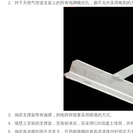
2、对于天然气管道支架上的所有地脚螺丝孔，都不允许采用氧割的
3、倘若支撑架带有抛撑，则电焊焊接要采用熔透的方式。
4、墙壁上安裝的支撑架，安裝校准后，应采用C20混凝土堵洞，并
5、倘若风道横剖面不非常大，可用膨胀螺栓将风道滚珠丝杆固定不