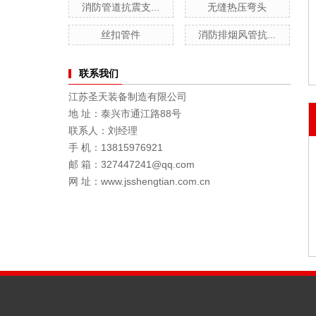
消防管道抗震支...
无缝热压弯头
丝扣管件
消防排烟风管抗...
联系我们
江苏圣天装备制造有限公司
地 址：泰兴市通江路88号
联系人：刘经理
手 机：13815976921
邮 箱：327447241@qq.com
网 址：www.jsshengtian.com.cn