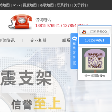
站地图
|
RSS
|
百度地图
|
谷歌地图
|
联系我们
|
关于我们
咨询电话
13815976921 / 13785493777
江苏圣天QQ
新闻资讯
企业相册
联系我们
13815976921
在
线
公司新闻
客
服
行业资讯
常见问答
扫一扫获取报价