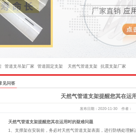
架
架
管件
架
管道支吊架厂家
管道固定支架
天然气管道支架
抗震支架厂家
件
常见问答
球阀
天然气管道支架提醒您其在运
座
发布日期：
2020-11-30
作者：
台
天然气
管道支架
提醒您其在运用时的疑难问题
杆
1、支撑架在安裝前，务必对天然气管道支架表面，进行防锈处理解