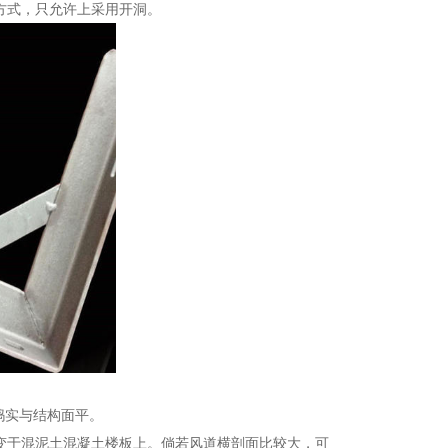
方式，只允许上采用开洞。
捣实与结构面平。
变于混泥土混凝土楼板上。倘若风道横剖面比较大，可