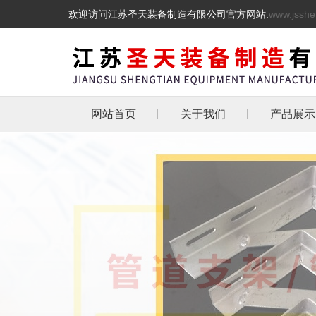
欢迎访问江苏圣天装备制造有限公司官方网站:
www.jsshe
网站首页
关于我们
产品展示
管道支吊
热镀锌三角
天然气管道
抗震支架
L型角铁角钢消
管道支架
托架
化工管道管卡