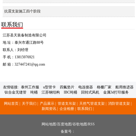
抗震支架施工四个阶段
联系我们
江苏圣天装备制造有限公司
地 址：泰兴市通江路88号
联系人：刘经理
手 机：13815976921
邮 箱：327447241@qq.com
友情链接:
泰州工作服
u型管卡
四氟垫片
电连接器
格栅厂家
船用推进器
钛合金无缝管
吨桶
江苏钢结构
IBC吨桶
回转式风机
金属3d打印服务
网站首页 |
关于我们 |
产品展示 |
管道支吊架 |
天然气管道支架 |
消防管道支架 |
新闻资讯 |
企业相册 |
联系我们 |
网站地图
/
百度地图
/
谷歌地图
/
RSS
备案号：