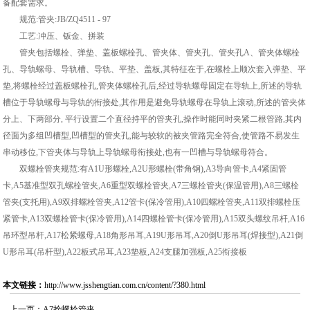
备配套需求。
规范:管夹:JB/ZQ4511 - 97
工艺:冲压、钣金、拼装
管夹包括螺栓、弹垫、盖板螺栓孔、管夹体、管夹孔、管夹孔A、管夹体螺栓
孔、导轨螺母、导轨槽、导轨、平垫、盖板,其特征在于,在螺栓上顺次套入弹垫、平
垫,将螺栓经过盖板螺栓孔,管夹体螺栓孔后,经过导轨螺母固定在导轨上,所述的导轨
槽位于导轨螺母与导轨的衔接处,其作用是避免导轨螺母在导轨上滚动,所述的管夹体
分上、下两部分, 平行设置二个直径持平的管夹孔,操作时能同时夹紧二根管路,其内
径面为多组凹槽型,凹槽型的管夹孔,能与较软的被夹管路完全符合,使管路不易发生
串动移位,下管夹体与导轨上导轨螺母衔接处,也有一凹槽与导轨螺母符合。
双螺栓管夹规范:有A1U形螺栓,A2U形螺栓(带角钢),A3导向管卡,A4紧固管
卡,A5基准型双孔螺栓管夹,A6重型双螺栓管夹,A7三螺栓管夹(保温管用),A8三螺栓
管夹(支托用),A9双排螺栓管夹,A12管卡(保冷管用),A10四螺栓管夹,A11双排螺栓压
紧管卡,A13双螺栓管卡(保冷管用),A14四螺栓管卡(保冷管用),A15双头螺纹吊杆,A16
吊环型吊杆,A17松紧螺母,A18角形吊耳,A19U形吊耳,A20倒U形吊耳(焊接型),A21倒
U形吊耳(吊杆型),A22板式吊耳,A23垫板,A24支腿加强板,A25衔接板
本文链接：
http://www.jsshengtian.com.cn/content/?380.html
上一页：
A7拴螺栓管夹