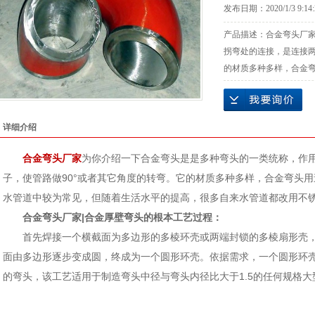
发布日期：
2020/1/3 9:14
产品描述：
合金弯头厂
拐弯处的连接，是连接两
的材质多种多样，合金
详细介绍
合金弯头厂家
为你介绍一下合金弯头是是多种弯头的一类统称，作
子，使管路做90°或者其它角度的转弯。它的材质多种多样，合金弯头
水管道中较为常见，但随着生活水平的提高，很多自来水管道都改用不
合金弯头厂家|合金厚壁弯头的根本工艺过程：
首先焊接一个横截面为多边形的多棱环壳或两端封锁的多棱扇形壳
面由多边形逐步变成圆，终成为一个圆形环壳。依据需求，一个圆形环壳能
的弯头，该工艺适用于制造弯头中径与弯头内径比大于1.5的任何规格