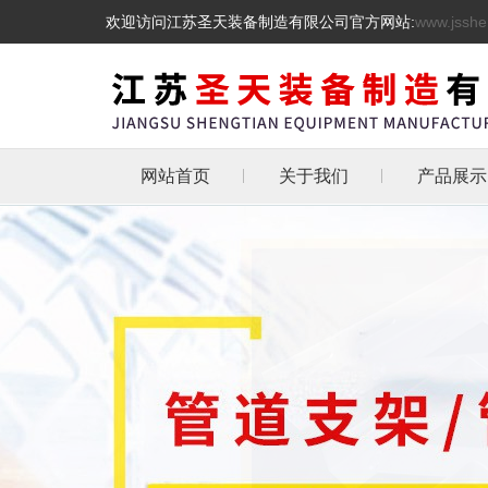
欢迎访问江苏圣天装备制造有限公司官方网站:
www.jsshe
网站首页
关于我们
产品展示
管道支吊
热镀锌三角
天然气管道
抗震支架
L型角铁角钢消
管道支架
托架
化工管道管卡