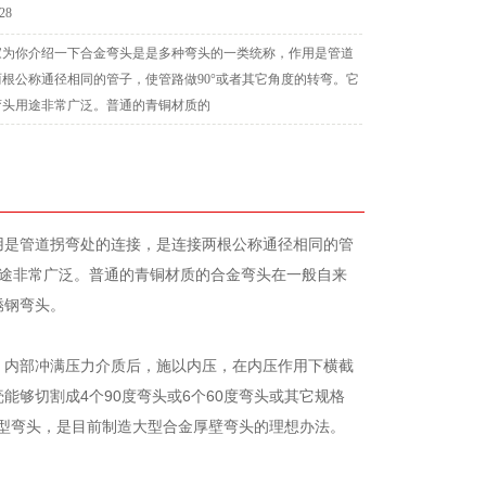
:28
家为你介绍一下合金弯头是是多种弯头的一类统称，作用是管道
根公称通径相同的管子，使管路做90°或者其它角度的转弯。它
弯头用途非常广泛。普通的青铜材质的
用是管道拐弯处的连接，是连接两根公称通径相同的管
用途非常广泛。普通的青铜材质的合金弯头在一般自来
锈钢弯头。
，内部冲满压力介质后，施以内压，在内压作用下横截
够切割成4个90度弯头或6个60度弯头或其它规格
大型弯头，是目前制造大型合金厚壁弯头的理想办法。