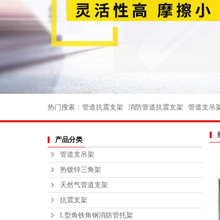
消防管道支
电力支架
船用管道支
船用弯头
船用法兰
不锈钢丝扣
热门搜索：
管道抗震支架
消防管道抗震支架
管道支吊
沟槽消防管
产品分类
法兰不锈钢
管道支吊架
不锈钢支
热镀锌三角架
钢结构平
天然气管道支架
绑扎桥栏
抗震支架
L型角铁角钢消防管托架