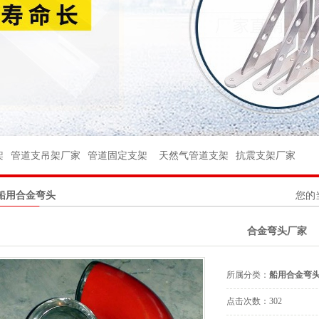
架
架
管件
架
管道支吊架厂家
管道固定支架
天然气管道支架
抗震支架厂家
件
船用合金弯头
您的
球阀
合金弯头厂家
座
台
所属分类：
船用合金弯
杆
点击次数：
302