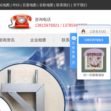
站地图
|
RSS
|
百度地图
|
谷歌地图
|
联系我们
|
关于我们
咨询电话
13815976921 / 13785493777
江苏圣天QQ
新闻资讯
企业相册
联系我们
13815976921
在
线
公司新闻
客
服
行业资讯
常见问答
扫一扫获取报价