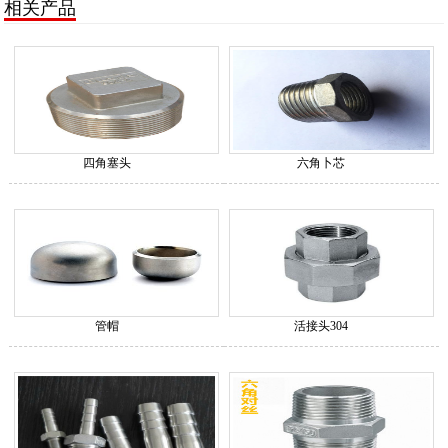
相关产品
四角塞头
六角卜芯
管帽
活接头304