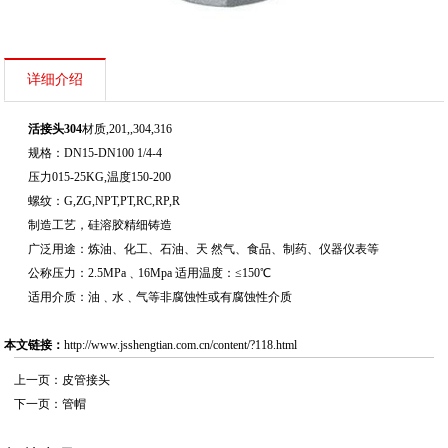
详细介绍
活接头304
材质,201,,304,316
规格：DN15-DN100 1/4-4
压力015-25KG,温度150-200
螺纹：G,ZG,NPT,PT,RC,RP,R
制造工艺，硅溶胶精细铸造
广泛用途：炼油、化工、石油、天 然气、食品、制药、仪器仪表等
公称压力：2.5MPa﹑16Mpa 适用温度：≤150℃
适用介质：油﹑水﹑气等非腐蚀性或有腐蚀性介质
本文链接：
http://www.jsshengtian.com.cn/content/?118.html
上一页：
皮管接头
下一页：
管帽