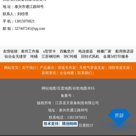
地 址：泰兴市通江路88号
联系人：刘经理
手 机：13815976921
邮 箱：327447241@qq.com
友情链接:
泰州工作服
u型管卡
四氟垫片
电连接器
格栅厂家
船用推进器
钛合金无缝管
吨桶
江苏钢结构
IBC吨桶
回转式风机
金属3d打印服务
网站首页 |
关于我们 |
产品展示 |
管道支吊架 |
天然气管道支架 |
消防管道支架 |
新闻资讯 |
企业相册 |
联系我们 |
网站地图
/
百度地图
/
谷歌地图
/
RSS
备案号：
版权所有：江苏圣天装备制造有限公司
地址：泰兴市通江路88号
联系电话：
13815976921
百度统计