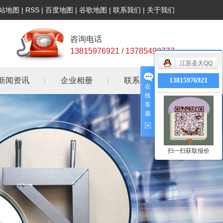
站地图
|
RSS
|
百度地图
|
谷歌地图
|
联系我们
|
关于我们
咨询电话
13815976921 / 13785493777
江苏圣天QQ
新闻资讯
企业相册
联系我们
13815976921
在
线
公司新闻
客
服
行业资讯
常见问答
扫一扫获取报价