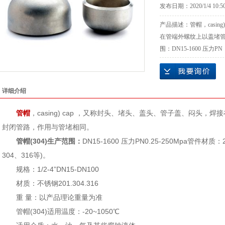
发布日期：
2020/1/4 10:5
产品描述：
管帽，casi
在管端外螺纹上以盖堵管
围：DN15-1600 压力PN
详细介绍
管帽
，casing) cap ，又称封头、堵头、盖头、管子盖、闷头
封闭管路，作用与管堵相同。
管帽(304)生产范围：
DN15-1600 压力PN0.25-250Mpa管件材质：
304、316等)。
规格：1/2-4”DN15-DN100
材质：不锈钢201.304.316
重 量：以产品理论重量为准
管帽(304)适用温度：-20~1050℃