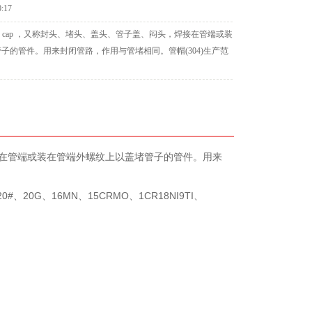
0:17
ng) cap ，又称封头、堵头、盖头、管子盖、闷头，焊接在管端或装
子的管件。用来封闭管路，作用与管堵相同。管帽(304)生产范
，焊接在管端或装在管端外螺纹上以盖堵管子的管件。用来
20#、20G、16MN、15CRMO、1CR18NI9TI、