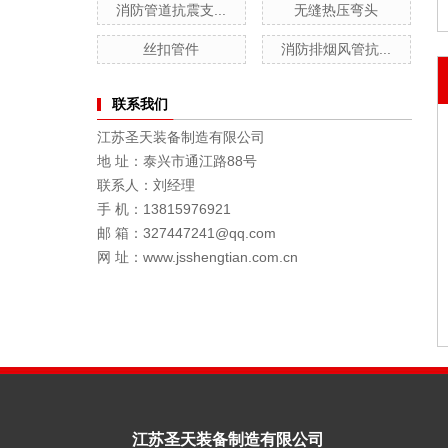
消防管道抗震支...
无缝热压弯头
丝扣管件
消防排烟风管抗...
联系我们
江苏圣天装备制造有限公司
地 址：泰兴市通江路88号
联系人：刘经理
手 机：13815976921
邮 箱：327447241@qq.com
网 址：www.jsshengtian.com.cn
江苏圣天装备制造有限公司