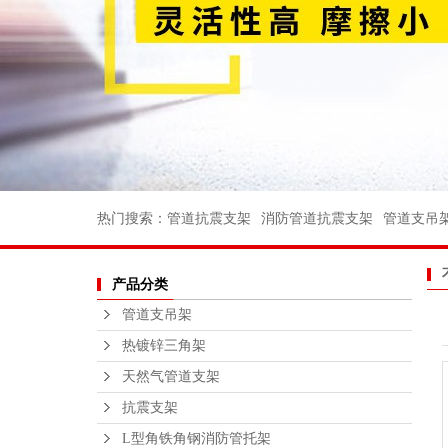
消防管道支
电力支架
船用管道支
船用弯头
船用法兰
不锈钢丝扣
热门搜索：
管道抗震支架
消防管道抗震支架
管道支吊
沟槽消防管
产品分类
法兰不锈钢
管道支吊架
不锈钢支
热镀锌三角架
钢结构平
天然气管道支架
绑扎桥栏
抗震支架
L型角铁角钢消防管托架