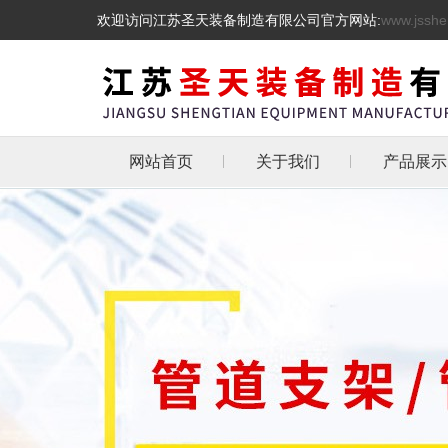
欢迎访问江苏圣天装备制造有限公司官方网站:
www.jsshe
网站首页
关于我们
产品展示
管道支吊
热镀锌三角
天然气管道
抗震支架
L型角铁角钢消
管道支架
托架
化工管道管卡