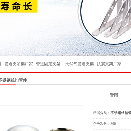
架
架
管件
架
管道支吊架厂家
管道固定支架
天然气管道支架
抗震支架厂家
件
不锈钢丝扣管件
球阀
管帽
座
台
所属分类：
不锈钢丝扣
杆
点击次数：
360