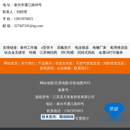
地 址：泰兴市通江路88号
联系人：刘经理
手 机：13815976921
邮 箱：327447241@qq.com
友情链接:
泰州工作服
u型管卡
四氟垫片
电连接器
格栅厂家
船用推进器
钛合金无缝管
吨桶
江苏钢结构
IBC吨桶
回转式风机
金属3d打印服务
网站首页 |
关于我们 |
产品展示 |
管道支吊架 |
天然气管道支架 |
消防管道支架 |
新闻资讯 |
企业相册 |
联系我们 |
网站地图
/
百度地图
/
谷歌地图
/
RSS
备案号：
版权所有：江苏圣天装备制造有限公司
地址：泰兴市通江路88号
联系电话：
13815976921
百度统计