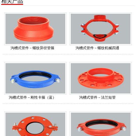
相关产品
沟槽式管件－螺纹异径管箍
沟槽式管件－螺纹机械四通
沟槽式管件－刚性卡箍（蓝）
沟槽式管件－法兰短管