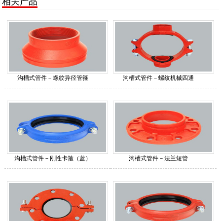
相关产品
沟槽式管件－螺纹异径管箍
沟槽式管件－螺纹机械四通
沟槽式管件－刚性卡箍（蓝）
沟槽式管件－法兰短管