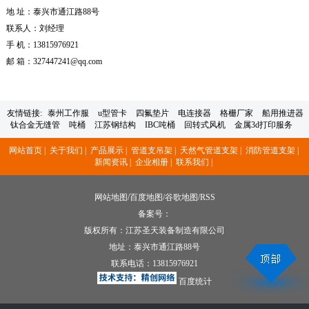
地 址：泰兴市通江路88号
联系人：刘经理
手 机：13815976921
邮 箱：327447241@qq.com
友情链接:
泰州工作服
u型管卡
四氟垫片
电连接器
格栅厂家
船用推进器
钛合金无缝管
吨桶
江苏钢结构
IBC吨桶
回转式风机
金属3d打印服务
网站首页 |
关于我们 |
产品展示 |
管道支吊架 |
天然气管道支架 |
消防管道支架 |
新闻资讯 |
企业相册 |
联系我们 |
网站地图
/
百度地图
/
谷歌地图
/
RSS
备案号：
版权所有：江苏圣天装备制造有限公司
地址：泰兴市通江路88号
联系电话：
13815976921
百度统计