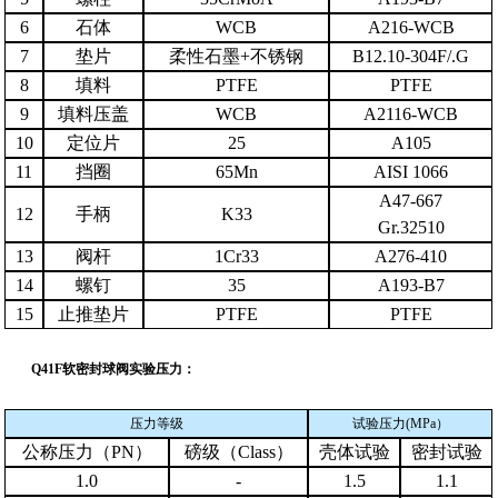
6
石体
WCB
A216-WCB
7
垫片
柔性石墨
+
不锈钢
B12.10-304F/.G
8
填料
PTFE
PTFE
9
填料压盖
WCB
A2116-WCB
10
定位片
25
A105
11
挡圈
65Mn
AISI 1066
A47-667
12
手柄
K33
Gr.32510
13
阀杆
1Cr33
A276-410
14
螺钉
35
A193-B7
15
止推垫片
PTFE
PTFE
Q41F软密封球阀实验压力：
压力等级
试验压力
(MPa
）
公称压力（
PN
）
磅级（
Class
）
壳体试验
密封试验
1.0
-
1.5
1.1