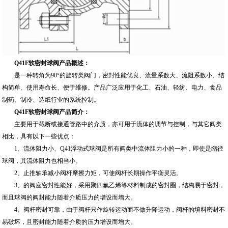
Q41F软密封球阀产品概述：
是一种转角为90°的旋转类阀门，密封性能优良、流量系数大、流阻系数小、结
构简单、使用寿命长、便于维修。产品广泛应用于化工、石油、轻纺、电力、食品
制药、制冷、造纸行业的系统控制。
Q41F软密封球阀产品简介：
主要用于截断或接通管路中的介质，亦可用于流体的调节与控制，与其它阀类
相比，具有以下一些优点：
1、流体阻力小、Q41浮动式球阀是所有阀类中流体阻力小的一种，即使是缩径
球阀，其流体阻力也相当小。
2、止推轴承减小阀杆摩擦力矩，可使阀杆长期操作平衡灵活。
3、的阀座密封性能好，采用聚四氟乙烯等材料制成的密封圈，结构易于密封，
而且球阀的阀封能力随着介质压力的增设而增大。
4、阀杆密封可靠，由于阀杆只作旋转运动而不做升降运动，阀杆的填料密封不
易破坏，且密封能力随着介质的压力增设而增大。