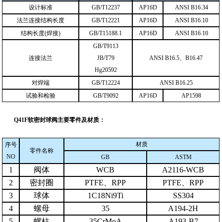
设计标准
GB/T12237
AP16D
ANSI B16.34
法兰连接结构长度
GB/T12221
AP16D
ANSI B16.10
结构长度
(
焊接
)
GB/T15188.1
AP16D
ANSI B16.10
GB/T9113
连接法兰
JB/T79
ANSI B16.5
、
B16.47
Hg20592
对焊端
GB/T12224
ANSI B16.25
试验和检验
GB/T9092
AP16D
AP1598
Q41F软密封球阀主要零件及材质：
材质
序号
零件名称
NO
GB
ASTM
1
阀体
WCB
A2116-WCB
2
密封圈
PTFE
、
RPP
PTFE
、
RPP
3
球体
1C18Ni9Ti
SS304
4
螺母
35
A194-2H
5
螺柱
35CrMoA
A193-B7