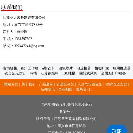
联系我们
江苏圣天装备制造有限公司
地 址：泰兴市通江路88号
联系人：刘经理
手 机：13815976921
邮 箱：327447241@qq.com
友情链接:
泰州工作服
u型管卡
四氟垫片
电连接器
格栅厂家
船用推进器
钛合金无缝管
吨桶
江苏钢结构
IBC吨桶
回转式风机
金属3d打印服务
网站首页 |
关于我们 |
产品展示 |
管道支吊架 |
天然气管道支架 |
消防管道支架 |
新闻资讯 |
企业相册 |
联系我们 |
网站地图
/
百度地图
/
谷歌地图
/
RSS
备案号：
版权所有：江苏圣天装备制造有限公司
地址：泰兴市通江路88号