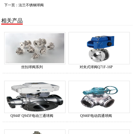
下一页：
法兰不锈钢球阀
相关产品
丝扣球阀系列
对夹式球阀Q71F-16P
Q944F Q945F电动三通球阀
Q946F电动四通球阀