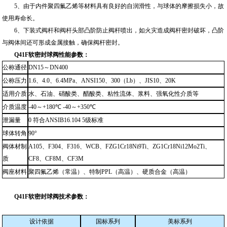
5、由于内件聚四氟乙烯等材料具有良好的自润滑性，与球体的摩擦损失小，故
使用寿命长。
6、下装式阀杆和阀杆头部凸阶防止阀杆喷出，如火灾造成阀杆密封破坏，凸阶
与阀体间还可形成金属接触，确保阀杆密封。
Q41F软密封球阀性能参数：
公称通径
DN15
～
DN400
公称压力
1.6
、
4.0
、
6.4MPa
、
ANSI150
、
300
（
Lb
）、
JIS10
、
20K
适用介质
水、石油、硝酸类、醋酸类、粘性流体、浆料、强氧化性介质等
介质温度
-40
～
+180
℃
-40
～
+350
℃
泄漏量
0
符合
ANSIB16.104 5
级标准
球体转角
90°
阀体材制
A105
、
F304
、
F316
、
WCB
、
FZG1Cr18Ni9Ti
、
ZG1Cr18Ni12Mo2Ti
、
质
CF8
、
CF8M
、
CF3M
阀座材料
聚四氟乙烯（常温）、特制
PPL
（高温）、硬质合金（高温）
Q41F软密封球阀技术参数：
设计依据
国标系列
美标系列