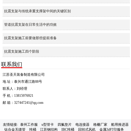
抗震支架与传统承重支撑架中间的关键区别
管道抗震支架在日常生活中的功效
抗震支架施工前要做那些提前准备
抗震支架施工四个阶段
联系我们
江苏圣天装备制造有限公司
地 址：泰兴市通江路88号
联系人：刘经理
手 机：13815976921
邮 箱：327447241@qq.com
友情链接:
泰州工作服
u型管卡
四氟垫片
电连接器
格栅厂家
船用推进器
钛合金无缝管
吨桶
江苏钢结构
IBC吨桶
回转式风机
金属3d打印服务