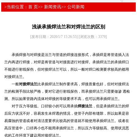
>当前位置：
首 页
>>
新闻资讯
>>
公司新闻
浅谈承插焊法兰和对焊法兰的区别
[发布日期：2020/1/7 15:26:55]
[浏览次数：
3379
]
承插焊接与对焊接是法兰与管道的焊接连接形式，承插焊是将管道插入法
兰内再进行焊接，对焊是将管道与对接面进行对接焊。承插焊法兰的承插焊口
不能进行射线探伤，但对接焊法兰可以，所以一般对焊口检测要求较高的都用
对接焊法兰。
一般
对接焊法兰
比承插焊法兰制作要求高，焊接质量也好，但对对接焊法
兰的检测手段比较严格，要对它进行射线探伤，而承接焊法兰只需要做渗 透检
测。所以如果管路内流体对焊接的等级要求不高，也可以用承插焊法兰。
对于压力等级低、口径较小的可以用承插
焊接法兰
，但是承插焊法兰的焊
后应力状况不好，容易发生未焊透的情况，使管子内部有缝隙，所以如果是容
易腐蚀的管道或者对清洁度要求比较高的管道就不能使用承插焊法兰。或者在
高压管道中，口径再小也不能用承插焊法兰，所以压力等级较高、使用状况恶
劣的工作环境下建议用对接焊法兰。