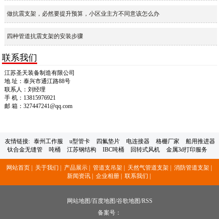
做抗震支架，必然要提升预算，小区业主方不同意该怎么办
四种管道抗震支架的安装步骤
联系我们
江苏圣天装备制造有限公司
地 址：泰兴市通江路88号
联系人：刘经理
手 机：13815976921
邮 箱：327447241@qq.com
友情链接:
泰州工作服
u型管卡
四氟垫片
电连接器
格栅厂家
船用推进器
钛合金无缝管
吨桶
江苏钢结构
IBC吨桶
回转式风机
金属3d打印服务
网站首页 |
关于我们 |
产品展示 |
管道支吊架 |
天然气管道支架 |
消防管道支架 |
新闻资讯 |
企业相册 |
联系我们 |
网站地图
/
百度地图
/
谷歌地图
/
RSS
备案号：