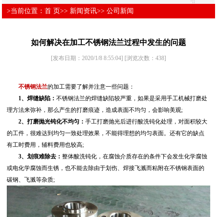
>当前位置：
首 页
>>
新闻资讯
>>
公司新闻
如何解决在加工不锈钢法兰过程中发生的问题
[发布日期：2020/1/8 8:55:04]
[浏览次数：
438
]
不锈钢法兰
的加工需要了解并注意一些问题：
1、焊缝缺陷：
不锈钢法兰的焊缝缺陷较严重，如果是采用手工机械打磨处
理方法来弥补，那么产生的打磨痕迹，造成表面不均匀，会影响美观;
2、打磨抛光钝化不均匀：
手工打磨抛光后进行酸洗钝化处理，对面积较大
的工件，很难达到均匀一致处理效果，不能得理想的均匀表面。还有它的缺点
有工时费用，辅料费用也较高;
3、划痕难除去：
整体酸洗钝化，在腐蚀介质存在的条件下会发生化学腐蚀
或电化学腐蚀而生锈，也不能去除由于划伤、焊接飞溅而粘附在不锈钢表面的
碳钢、飞溅等杂质;