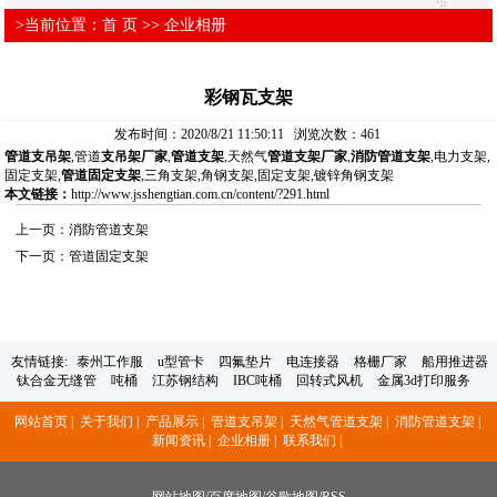
>当前位置：
首 页
>>
企业相册
彩钢瓦支架
发布时间：2020/8/21 11:50:11 浏览次数：
461
管道支吊架
,管道
支吊架厂家
,
管道支架
,天然气
管道支架厂家
,
消防管道支架
,电力支架,
固定支架,
管道固定支架
,三角支架,角钢支架,固定支架,镀锌角钢支架
本文链接：
http://www.jsshengtian.com.cn/content/?291.html
上一页：
消防管道支架
下一页：
管道固定支架
友情链接:
泰州工作服
u型管卡
四氟垫片
电连接器
格栅厂家
船用推进器
钛合金无缝管
吨桶
江苏钢结构
IBC吨桶
回转式风机
金属3d打印服务
网站首页 |
关于我们 |
产品展示 |
管道支吊架 |
天然气管道支架 |
消防管道支架 |
新闻资讯 |
企业相册 |
联系我们 |
网站地图
/
百度地图
/
谷歌地图
/
RSS