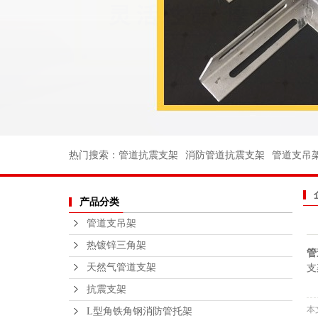
消防管道支
电力支架
船用管道支
船用弯头
船用法兰
不锈钢丝扣
热门搜索：
管道抗震支架
消防管道抗震支架
管道支吊
沟槽消防管
产品分类
法兰不锈钢
管道支吊架
不锈钢支
热镀锌三角架
管
钢结构平
天然气管道支架
支
绑扎桥栏
抗震支架
本
L型角铁角钢消防管托架