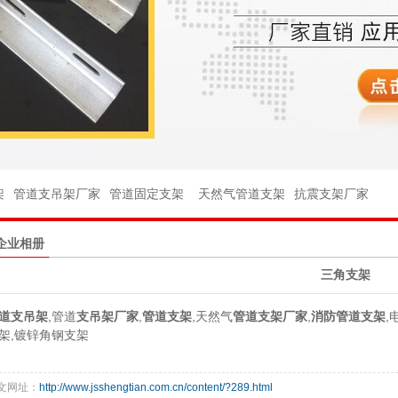
架
架
管件
架
管道支吊架厂家
管道固定支架
天然气管道支架
抗震支架厂家
件
企业相册
球阀
三角支架
座
道支吊架
,管道
支吊架厂家
,
管道支架
,天然气
管道支架厂家
,
消防管道支架
,
台
架,镀锌角钢支架
杆
文网址：
http://www.jsshengtian.com.cn/content/?289.html