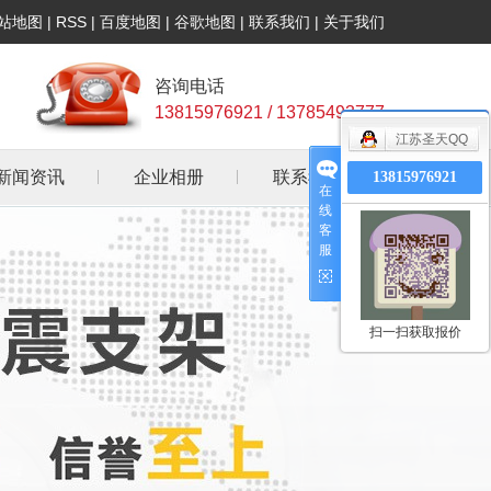
站地图
|
RSS
|
百度地图
|
谷歌地图
|
联系我们
|
关于我们
咨询电话
13815976921 / 13785493777
江苏圣天QQ
新闻资讯
企业相册
联系我们
13815976921
在
线
公司新闻
客
服
行业资讯
常见问答
扫一扫获取报价