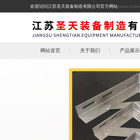
欢迎访问江苏圣天装备制造有限公司官方网站:
www.jsshe
网站首页
关于我们
产品展示
管道支吊
热镀锌三角
天然气管道
抗震支架
L型角铁角钢消
管道支架
托架
化工管道管卡