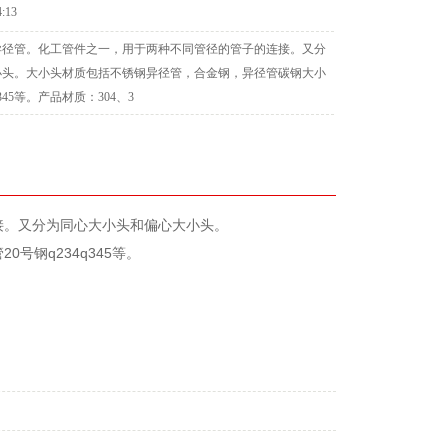
4:13
异径管。化工管件之一，用于两种不同管径的管子的连接。又分
小头。大小头材质包括不锈钢异径管，合金钢，异径管碳钢大小
345等。产品材质：304、3
接。又分为同心大小头和偏心大小头。
号钢q234q345等。