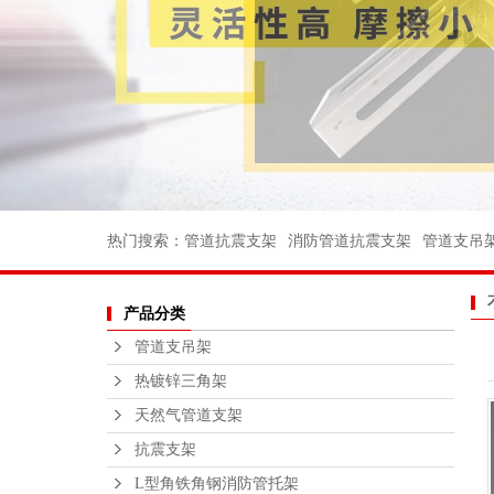
消防管道支
电力支架
船用管道支
船用弯头
船用法兰
不锈钢丝扣
热门搜索：
管道抗震支架
消防管道抗震支架
管道支吊
沟槽消防管
产品分类
法兰不锈钢
管道支吊架
不锈钢支
热镀锌三角架
钢结构平
天然气管道支架
绑扎桥栏
抗震支架
L型角铁角钢消防管托架