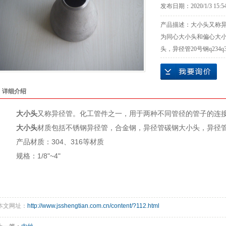
发布日期：
2020/1/3 15:5
产品描述：
大小头又称
为同心大小头和偏心大
头，异径管20号钢q234q
详细介绍
大小头
又称异径管。化工管件之一，用于两种不同管径的管子的连
大小头
材质包括不锈钢异径管，合金钢，异径管碳钢大小头，异径管20
产品材质：304、316等材质
规格：1/8"~4"
本文网址：
http://www.jsshengtian.com.cn/content/?112.html