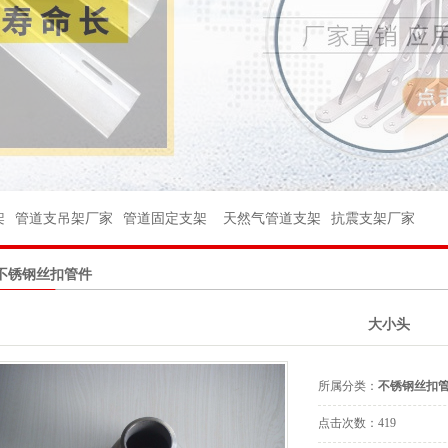
架
架
管件
架
管道支吊架厂家
管道固定支架
天然气管道支架
抗震支架厂家
件
不锈钢丝扣管件
球阀
大小头
座
台
所属分类：
不锈钢丝扣
杆
点击次数：
419