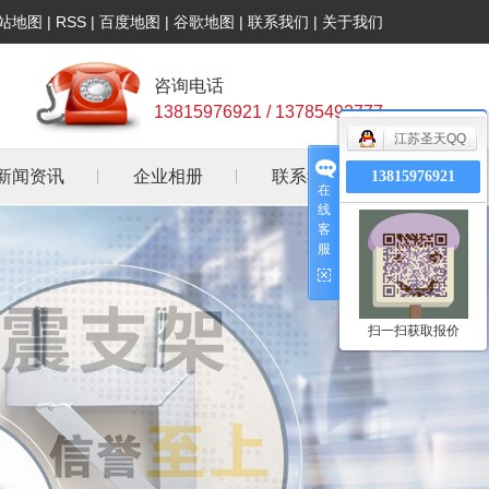
站地图
|
RSS
|
百度地图
|
谷歌地图
|
联系我们
|
关于我们
咨询电话
13815976921 / 13785493777
江苏圣天QQ
新闻资讯
企业相册
联系我们
13815976921
在
线
公司新闻
客
服
行业资讯
常见问答
扫一扫获取报价