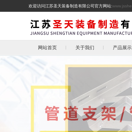
欢迎访问江苏圣天装备制造有限公司官方网站:
www.jsshe
网站首页
关于我们
产品展示
管道支吊
热镀锌三角
天然气管道
抗震支架
L型角铁角钢消
管道支架
托架
化工管道管卡