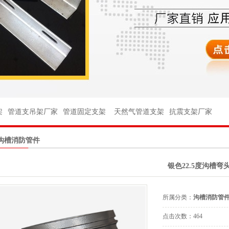
架
架
管件
架
管道支吊架厂家
管道固定支架
天然气管道支架
抗震支架厂家
件
沟槽消防管件
球阀
银色22.5度沟槽弯
座
台
所属分类：
沟槽消防管
杆
点击次数：
464