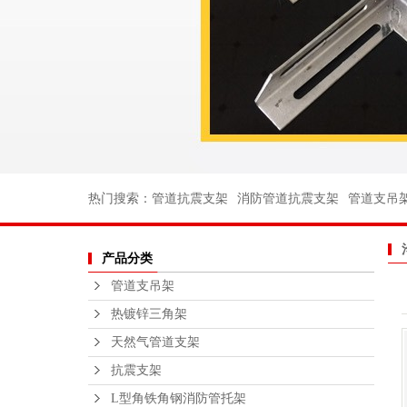
消防管道支
电力支架
船用管道支
船用弯头
船用法兰
不锈钢丝扣
热门搜索：
管道抗震支架
消防管道抗震支架
管道支吊
沟槽消防管
产品分类
法兰不锈钢
管道支吊架
不锈钢支
热镀锌三角架
钢结构平
天然气管道支架
绑扎桥栏
抗震支架
L型角铁角钢消防管托架