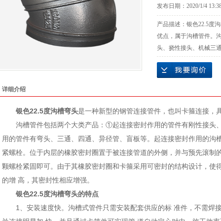
发布日期：
2020/1/4 13:3
产品描述：
银色22.5
优点，属于沟槽管件。
头、挠性接头、机械三通
详细介绍
银色22.5度沟槽弯头
是一种新型的钢管连接管件，也叫卡箍连接，
沟槽管件包括两个大类产品：①起连接密封作用的管件有刚性接头、
用的管件有弯头、三通、四通、异径管、盲板等。起连接密封作用的沟
紧螺栓。位于内层的橡胶密封圈置于被连接管道的外侧，并与预先滚制
颗螺栓紧固即可。由于其橡胶密封圈和卡箍采用可密封的结构设计，使
的增 高，其密封性相应增强。
银色22.5度沟槽弯头的特点
1、安装速度快。沟槽式管件只需安装配套供应的标 准件，不需焊