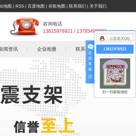
站地图
|
RSS
|
百度地图
|
谷歌地图
|
联系我们
|
关于我们
咨询电话
13815976921 / 13785493777
江苏圣天QQ
新闻资讯
企业相册
联系我们
13815976921
在
线
公司新闻
客
服
行业资讯
常见问答
扫一扫获取报价