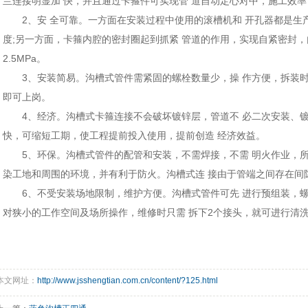
兰连接明显加 快，并且通过卡箍件可实现管 道自动定心对中，施工效率
2、安 全可靠。一方面在安装过程中使用的滚槽机和 开孔器都是生
度;另一方面，卡箍内腔的密封圈起到抓紧 管道的作用，实现自紧密封，
2.5MPa。
3、安装简易。沟槽式管件需紧固的螺栓数量少，操 作方便，拆装
即可上岗。
4、经济。沟槽式卡箍连接不会破坏镀锌层，管道不 必二次安装、
快，可缩短工期，使工程提前投入使用，提前创造 经济效益。
5、环保。沟槽式管件的配管和安装，不需焊接，不需 明火作业，
染工地和周围的环境，并有利于防火。沟槽式连 接由于管端之间存在间
6、不受安装场地限制，维护方便。沟槽式管件可先 进行预组装，
对狭小的工作空间及场所操作，维修时只需 拆下2个接头，就可进行清
本文网址：
http://www.jsshengtian.com.cn/content/?125.html