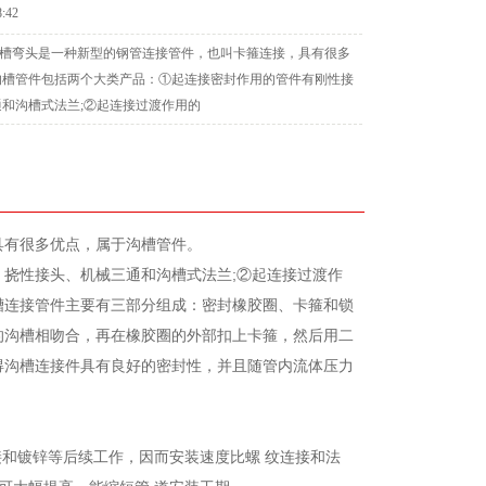
8:42
度沟槽弯头是一种新型的钢管连接管件，也叫卡箍连接，具有很多
沟槽管件包括两个大类产品：①起连接密封作用的管件有刚性接
和沟槽式法兰;②起连接过渡作用的
具有很多优点，属于沟槽管件。
挠性接头、机械三通和沟槽式法兰;②起连接过渡作
槽连接管件主要有三部分组成：密封橡胶圈、卡箍和锁
的沟槽相吻合，再在橡胶圈的外部扣上卡箍，然后用二
得沟槽连接件具有良好的密封性，并且随管内流体压力
接和镀锌等后续工作，因而安装速度比螺 纹连接和法