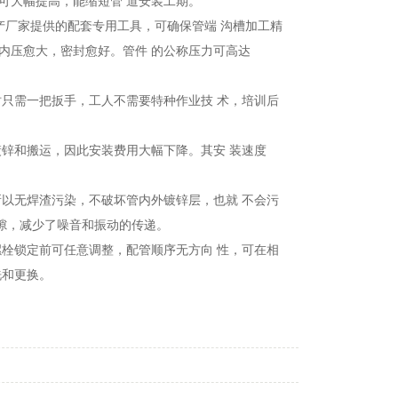
可大幅提高，能缩短管 道安装工期。
产厂家提供的配套专用工具，可确保管端 沟槽加工精
内压愈大，密封愈好。管件 的公称压力可高达
时只需一把扳手，工人不需要特种作业技 术，培训后
镀锌和搬运，因此安装费用大幅下降。其安 装速度
所以无焊渣污染，不破坏管内外镀锌层，也就 不会污
隙，减少了噪音和振动的传递。
螺栓锁定前可任意调整，配管顺序无方向 性，可在相
洗和更换。