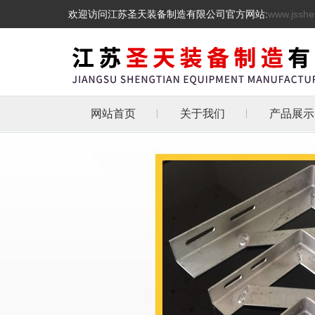
欢迎访问江苏圣天装备制造有限公司官方网站:
www.jsshe
网站首页
关于我们
产品展示
管道支吊
热镀锌三角
天然气管道
抗震支架
L型角铁角钢消
管道支架
托架
化工管道管卡