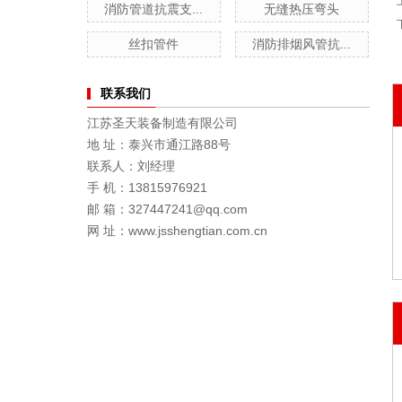
消防管道抗震支...
无缝热压弯头
丝扣管件
消防排烟风管抗...
联系我们
江苏圣天装备制造有限公司
地 址：泰兴市通江路88号
联系人：刘经理
手 机：13815976921
邮 箱：327447241@qq.com
网 址：www.jsshengtian.com.cn