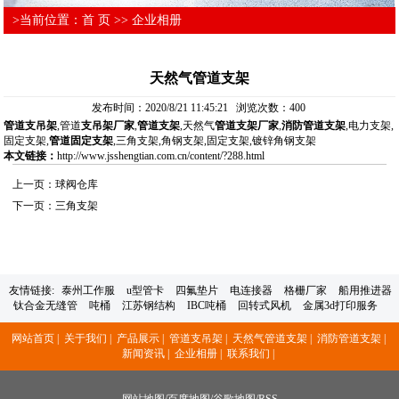
>当前位置：
首 页
>>
企业相册
天然气管道支架
发布时间：2020/8/21 11:45:21 浏览次数：
400
管道支吊架
,管道
支吊架厂家
,
管道支架
,天然气
管道支架厂家
,
消防管道支架
,电力支架,
固定支架,
管道固定支架
,三角支架,角钢支架,固定支架,镀锌角钢支架
本文链接：
http://www.jsshengtian.com.cn/content/?288.html
上一页：
球阀仓库
下一页：
三角支架
友情链接:
泰州工作服
u型管卡
四氟垫片
电连接器
格栅厂家
船用推进器
钛合金无缝管
吨桶
江苏钢结构
IBC吨桶
回转式风机
金属3d打印服务
网站首页 |
关于我们 |
产品展示 |
管道支吊架 |
天然气管道支架 |
消防管道支架 |
新闻资讯 |
企业相册 |
联系我们 |
网站地图
/
百度地图
/
谷歌地图
/
RSS